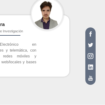
ra
e Investigación
Electrónico en
es y telemática, con
s móviles y
s web/locales y bases