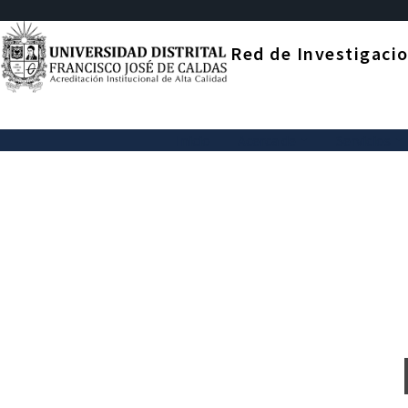
Pasar
al
contenido
Red de Investigacio
principal
Inicio
Acerca de
Servicios