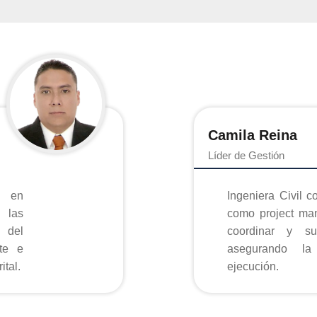
Camila Reina
Líder de Gestión
r en
Ingeniera Civil c
 las
como project ma
 del
coordinar y supervisa
te e
asegurando la
ital.
ejecución.