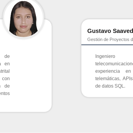
Gustavo Saaved
Gestión de Proyectos d
a de
Ingeniero 
a en
telecomunicacion
rital
experiencia en rede
 con
telemáticas, API
n de
de datos SQL.
ntos