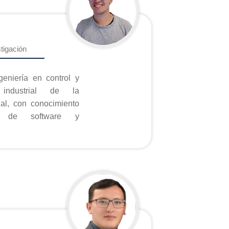
stigación
geniería en control y
n industrial de la
imiento
o de software y