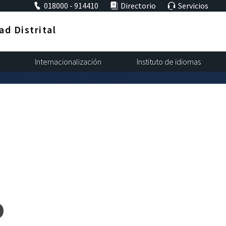
018000 - 914410
Directorio
Servicios
d Distrital
Internacionalización
Instituto de idiomas
 SIGUD
Contacto
Solicitudes
o