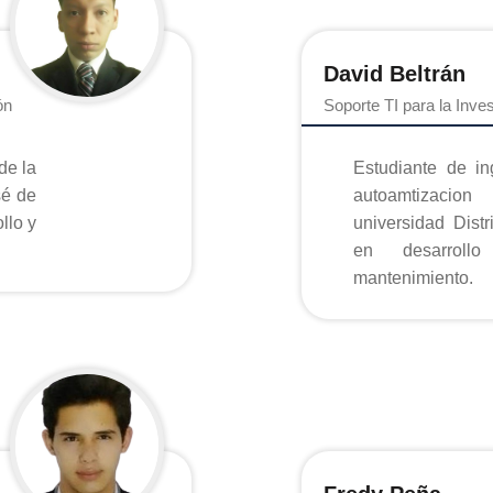
David Beltrán
ón
Soporte TI para la Inve
de la
Estudiante de in
sé de
autoamtizacio
llo y
universidad Distrial, con conoc
en desarroll
mantenimiento.